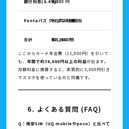
銀行利息(0.4%)
約330 円
4,000 円
Pontaパス クーポン利用
約1,000 円相当
12,000 円相当
合計
約3,930 円
47,160 円
ここからカード年会費（11,000円）を引いて
も、
年間で約36,000円以上の利益
が出ます。
月額料金に換算すると、実質的に3,000円引き
でスマホを使っているのと同義です。
6. よくある質問 (FAQ)
Q：格安SIM（UQ mobileやpovo）と比べて