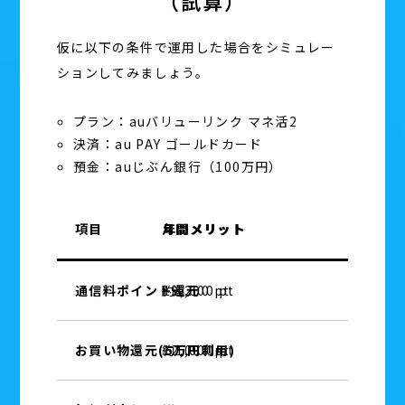
（試算）
仮に以下の条件で運用した場合をシミュレー
ションしてみましょう。
プラン：auバリューリンク マネ活2
決済：au PAY ゴールドカード
預金：auじぶん銀行（100万円）
項目
月間メリット
年間メリット
通信料ポイント還元
約1,600 pt
19,200 pt
お買い物還元(5万円利用)
約1,000 pt
12,000 pt